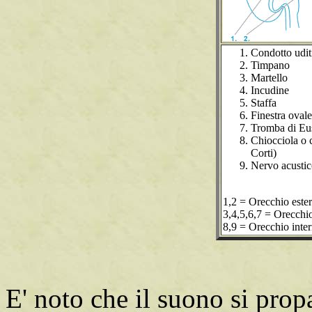
Condotto udit
Timpano
Martello
Incudine
Staffa
Finestra ovale
Tromba di Eu
Chiocciola o 
Corti)
Nervo acusti
1,2 = Orecchio este
3,4,5,6,7 = Orecchi
8,9 = Orecchio inte
E' noto che il suono si pro